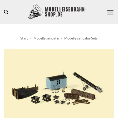
Zum
Inhalt
springen
Start
»
Modelleisenbahn
»
Modelleisenbahn-Sets