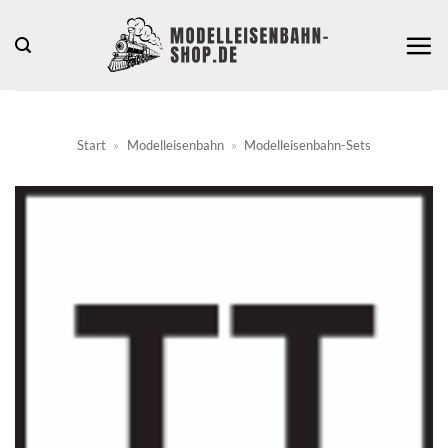
Zum
Inhalt
springen
Start
»
Modelleisenbahn
»
Modelleisenbahn-Sets