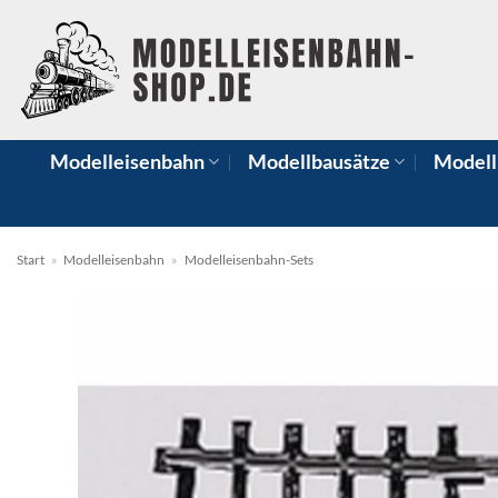
Zum
Inhalt
springen
Modelleisenbahn
Modellbausätze
Modell
Start
»
Modelleisenbahn
»
Modelleisenbahn-Sets