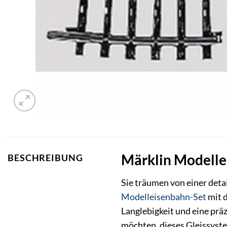
Märklin Modelle
BESCHREIBUNG
Sie träumen von einer deta
Modelleisenbahn-Set
mit d
Langlebigkeit und eine prä
möchten, dieses Gleissyste