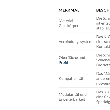
MERKMAL
BESCH
Die Schi
Material
ist ents
Gleiskörper
stabile 
Das K-G
Verbindungssystem
eine sch
Kontakt
Die Schi
Oberfläche und
Schiene
Profil
Die det
Das Mär
Kompatibilität
anderen
notwendi
Das K-Gl
Modularität und
eine fl
Erweiterbarkeit
Spezialg