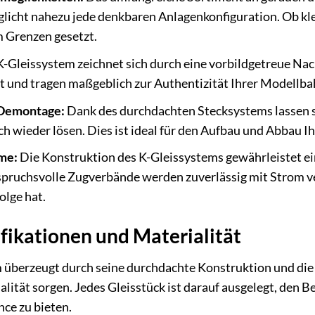
licht nahezu jede denkbaren Anlagenkonfiguration. Ob kl
m Grenzen gesetzt.
-Gleissystem zeichnet sich durch eine vorbildgetreue Nac
tet und tragen maßgeblich zur Authentizität Ihrer Modellba
 Demontage:
Dank des durchdachten Stecksystems lassen si
wieder lösen. Dies ist ideal für den Aufbau und Abbau Ih
me:
Die Konstruktion des K-Gleissystems gewährleistet e
pruchsvolle Zugverbände werden zuverlässig mit Strom ve
olge hat.
fikationen und Materialität
 überzeugt durch seine durchdachte Konstruktion und die 
alität sorgen. Jedes Gleisstück ist darauf ausgelegt, de
nce zu bieten.