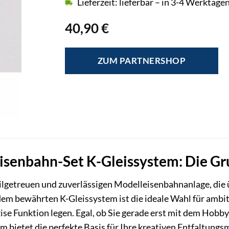
Lieferzeit: lieferbar – in 3-4 Werktagen
40,90
€
ZUM PARTNERSHOP
isenbahn-Set K-Gleissystem: Die Gr
ilgetreuen und zuverlässigen Modelleisenbahnanlage, die 
em bewährten K-Gleissystem ist die ideale Wahl für ambit
zise Funktion legen. Egal, ob Sie gerade erst mit dem Hob
m bietet die perfekte Basis für Ihre kreativen Entfaltungs