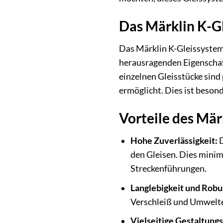
Das Märklin K-Gl
Das Märklin K-Gleissystem 
herausragenden Eigenschaf
einzelnen Gleisstücke sind
ermöglicht. Dies ist beson
Vorteile des Mär
Hohe Zuverlässigkeit:
D
den Gleisen. Dies minim
Streckenführungen.
Langlebigkeit und Robu
Verschleiß und Umweltei
Vielseitige Gestaltung