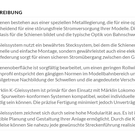
REIBUNG
enen bestehen aus einer speziellen Metalllegierung, die für eine o
cheidend für eine störungsfreie Stromversorgung Ihrer Modelle. Di
Basis für die Schienen bildet und die typische Optik von Bahnschwe
leissystem nutzt ein bewährtes Stecksystem, bei dem die Schienen
nelle und einfache Montage, sondern gewährleistet auch eine elek
federung sorgt für einen sicheren Stromübergang zwischen den G
enenoberfläche ist sorgfältig bearbeitet, um einen geringen Roll
nprofil entspricht den gängigen Normen im Modellbahnbereich un
ailgetreue Nachbildung der Schwellen und die angedeutete Versch
klin K-Gleissystem ist primär für den Einsatz mit Märklin Lokomo
 Spurweiten-konformen Systemen kompatibel, wobei individuelle 
g sein können. Die präzise Fertigung minimiert jedoch Unverträgl
eissystem zeichnet sich durch seine hohe Modularität aus. Es ist 
exible Planung und Gestaltung Ihrer Anlage ermöglicht. Durch di
leise können Sie nahezu jede gewünschte Streckenführung realisie