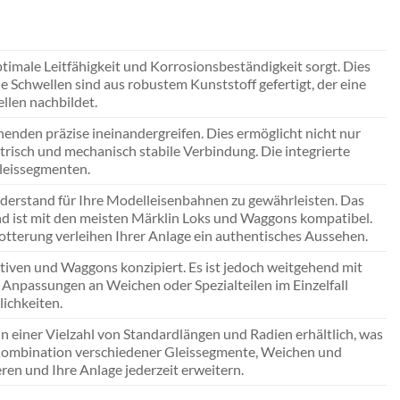
ptimale Leitfähigkeit und Korrosionsbeständigkeit sorgt. Dies
e Schwellen sind aus robustem Kunststoff gefertigt, der eine
llen nachbildet.
enden präzise ineinandergreifen. Dies ermöglicht nicht nur
trisch und mechanisch stabile Verbindung. Die integrierte
leissegmenten.
widerstand für Ihre Modelleisenbahnen zu gewährleisten. Das
d ist mit den meisten Märklin Loks und Waggons kompatibel.
otterung verleihen Ihrer Anlage ein authentisches Aussehen.
tiven und Waggons konzipiert. Es ist jedoch weitgehend mit
Anpassungen an Weichen oder Spezialteilen im Einzelfall
ichkeiten.
in einer Vielzahl von Standardlängen und Radien erhältlich, was
e Kombination verschiedener Gleissegmente, Weichen und
ren und Ihre Anlage jederzeit erweitern.