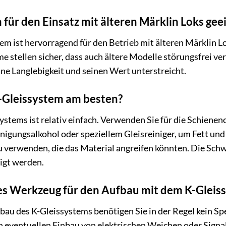
 für den Einsatz mit älteren Märklin Loks gee
tem ist hervorragend für den Betrieb mit älteren Märklin L
 stellen sicher, dass auch ältere Modelle störungsfrei ve
ine Langlebigkeit und seinen Wert unterstreicht.
K-Gleissystem am besten?
stems ist relativ einfach. Verwenden Sie für die Schieneno
nigungsalkohol oder speziellem Gleisreiniger, um Fett und 
u verwenden, die das Material angreifen könnten. Die Sch
nigt werden.
les Werkzeug für den Aufbau mit dem K-Gleis
au des K-Gleissystems benötigen Sie in der Regel kein Sp
eventuellen Einbau von elektrischen Weichen oder Signal