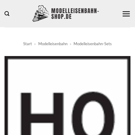
Zum
Inhalt
springen
Start
»
Modelleisenbahn
»
Modelleisenbahn-Sets