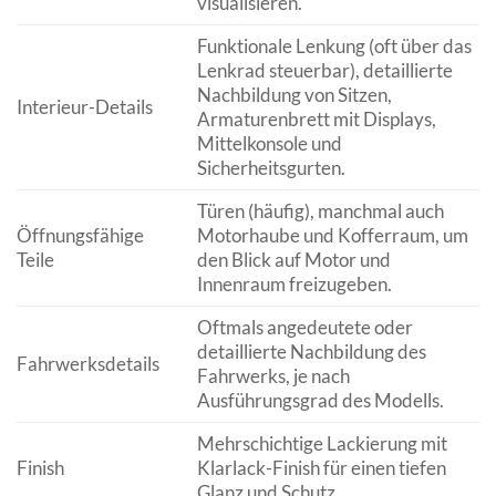
visualisieren.
Funktionale Lenkung (oft über das
Lenkrad steuerbar), detaillierte
Nachbildung von Sitzen,
Interieur-Details
Armaturenbrett mit Displays,
Mittelkonsole und
Sicherheitsgurten.
Türen (häufig), manchmal auch
Öffnungsfähige
Motorhaube und Kofferraum, um
Teile
den Blick auf Motor und
Innenraum freizugeben.
Oftmals angedeutete oder
detaillierte Nachbildung des
Fahrwerksdetails
Fahrwerks, je nach
Ausführungsgrad des Modells.
Mehrschichtige Lackierung mit
Finish
Klarlack-Finish für einen tiefen
Glanz und Schutz.