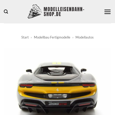
Zum
Inhalt
springen
Start
»
Modellbau Fertigmodelle
»
Modellautos