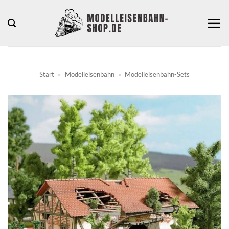
Zum
Inhalt
springen
Start
»
Modelleisenbahn
»
Modelleisenbahn-Sets