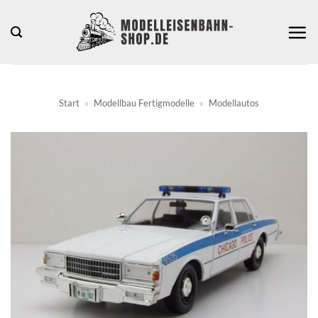
Zum
Inhalt
springen
Start
»
Modellbau Fertigmodelle
»
Modellautos