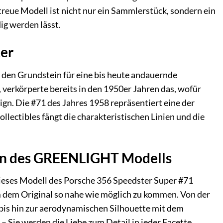
reue Modell ist nicht nur ein Sammlerstück, sondern ein
ig werden lässt.
ter
 den Grundstein für eine bis heute andauernde
, verkörperte bereits in den 1950er Jahren das, wofür
gn. Die #71 des Jahres 1958 repräsentiert eine der
ectibles fängt die charakteristischen Linien und die
iten des GREENLIGHT Modells
ieses Modell des Porsche 356 Speedster Super #71
 dem Original so nahe wie möglich zu kommen. Von der
bis hin zur aerodynamischen Silhouette mit dem
– Sie werden die Liebe zum Detail in jeder Facette