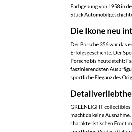
Farbgebung von 1958 in der
Stück Automobilgeschichte,
Die Ikone neu in
Der Porsche 356 war das er
Erfolgsgeschichte. Der Spe
Porsche bis heute steht: F
faszinierendsten Ausprägun
sportliche Eleganz des Orig
Detailverliebthe
GREENLIGHT collectibles i
macht da keine Ausnahme. 
charakteristischen Front 
sportlichen Verdeck (falls 