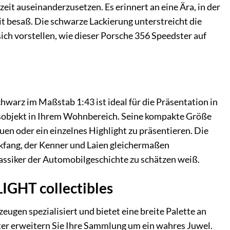
eit auseinanderzusetzen. Es erinnert an eine Ära, in der
t besaß. Die schwarze Lackierung unterstreicht die
sich vorstellen, wie dieser Porsche 356 Speedster auf
arz im Maßstab 1:43 ist ideal für die Präsentation in
onsobjekt in Ihrem Wohnbereich. Seine kompakte Größe
n oder ein einzelnes Highlight zu präsentieren. Die
kfang, der Kenner und Laien gleichermaßen
lassiker der Automobilgeschichte zu schätzen weiß.
GHT collectibles
ugen spezialisiert und bietet eine breite Palette an
er erweitern Sie Ihre Sammlung um ein wahres Juwel.