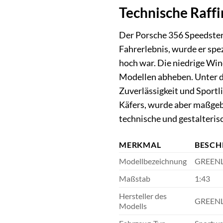
Technische Raff
Der Porsche 356 Speedster 
Fahrerlebnis, wurde er spe
hoch war. Die niedrige Wi
Modellen abheben. Unter de
Zuverlässigkeit und Sportl
Käfers, wurde aber maßgeb
technische und gestalterisc
MERKMAL
BESCH
Modellbezeichnung
GREENLI
Maßstab
1:43
Hersteller des
GREENLI
Modells