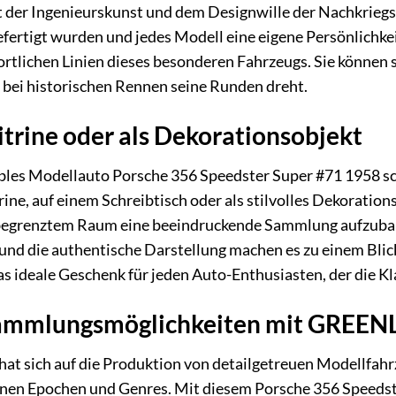
it der Ingenieurskunst und dem Designwille der Nachkriegsz
fertigt wurden und jedes Modell eine eigene Persönlichkei
ortlichen Linien dieses besonderen Fahrzeugs. Sie können 
 bei historischen Rennen seine Runden dreht.
Vitrine oder als Dekorationsobjekt
es Modellauto Porsche 356 Speedster Super #71 1958 schw
ine, auf einem Schreibtisch oder als stilvolles Dekorati
f begrenztem Raum eine beeindruckende Sammlung aufzubaue
und die authentische Darstellung machen es zu einem Blic
das ideale Geschenk für jeden Auto-Enthusiasten, der die K
mmlungsmöglichkeiten mit GREENLI
t sich auf die Produktion von detailgetreuen Modellfahrze
nen Epochen und Genres. Mit diesem Porsche 356 Speedst