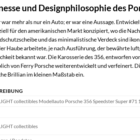
inesse und Designphilosophie des Po
war mehr als nur ein Auto; er war eine Aussage. Entwick
ziell für den amerikanischen Markt konzipiert, wo die Nac
ndschutzscheibe und das minimalistische Verdeck sind iko
r Haube arbeitete, je nach Ausführung, der bewährte luft
ichkeit bekannt war. Die Karosserie des 356, entworfen 
lich von Ferry Porsche weiterentwickelt und verfeinert. 
he Brillian im kleinen Maßstab ein.
REIBUNG
GHT collectibles Modellauto Porsche 356 Speedster Super #71 
GHT collectibles