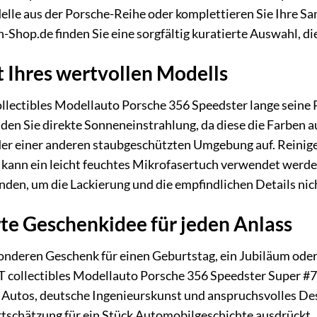
elle aus der Porsche-Reihe oder komplettieren Sie Ihre 
-Shop.de finden Sie eine sorgfältig kuratierte Auswahl, d
t Ihres wertvollen Modells
ectibles Modellauto Porsche 356 Speedster lange seine Pr
n Sie direkte Sonneneinstrahlung, da diese die Farben a
oder einer anderen staubgeschützten Umgebung auf. Reinige
 kann ein leicht feuchtes Mikrofasertuch verwendet werden,
den, um die Lackierung und die empfindlichen Details nic
e Geschenkidee für jeden Anlass
onderen Geschenk für einen Geburtstag, ein Jubiläum oder
llectibles Modellauto Porsche 356 Speedster Super #71 19
e Autos, deutsche Ingenieurskunst und anspruchsvolles Desi
rtschätzung für ein Stück Automobilgeschichte ausdrückt.