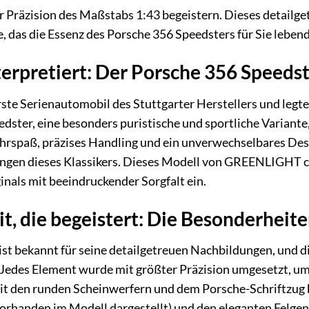
 Präzision des Maßstabs 1:43 begeistern. Dieses detailget
 das die Essenz des Porsche 356 Speedsters für Sie lebend
terpretiert: Der Porsche 356 Speeds
ste Serienautomobil des Stuttgarter Herstellers und legte
edster, eine besonders puristische und sportliche Variante
ahrspaß, präzises Handling und ein unverwechselbares Desi
gen dieses Klassikers. Dieses Modell von GREENLIGHT coll
inals mit beeindruckender Sorgfalt ein.
it, die begeistert: Die Besonderhe
st bekannt für seine detailgetreuen Nachbildungen, und d
Jedes Element wurde mit größter Präzision umgesetzt, um
mit den runden Scheinwerfern und dem Porsche-Schriftzug 
vorhanden im Modell dargestellt) und den eleganten Felgen 