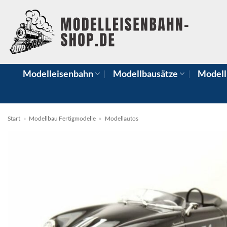
Zum
Inhalt
springen
Modelleisenbahn
Modellbausätze
Modell
Start
»
Modellbau Fertigmodelle
»
Modellautos