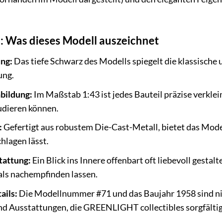
l: Was dieses Modell auszeichnet
ng:
Das tiefe Schwarz des Modells spiegelt die klassische 
ung.
bildung:
Im Maßstab 1:43 ist jedes Bauteil präzise verkle
tudieren können.
:
Gefertigt aus robustem Die-Cast-Metall, bietet das Mode
lagen lässt.
tattung:
Ein Blick ins Innere offenbart oft liebevoll gestal
als nachempfinden lassen.
ails:
Die Modellnummer #71 und das Baujahr 1958 sind ni
d Ausstattungen, die GREENLIGHT collectibles sorgfältig