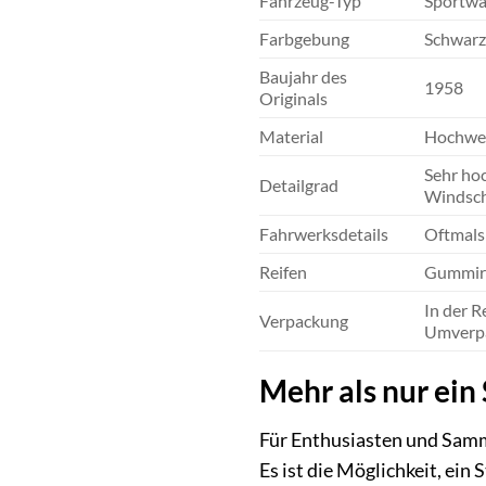
Fahrzeug-Typ
Sportwa
Farbgebung
Schwarz
Baujahr des
1958
Originals
Material
Hochwert
Sehr ho
Detailgrad
Windschu
Fahrwerksdetails
Oftmals 
Reifen
Gummire
In der R
Verpackung
Umverp
Mehr als nur ein
Für Enthusiasten und Samm
Es ist die Möglichkeit, ei