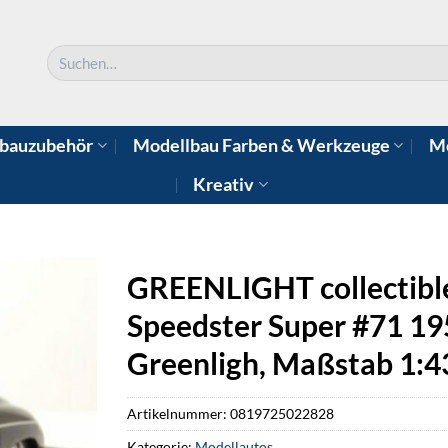
Suchen
nach:
bauzubehör
Modellbau Farben & Werkzeuge
Mo
Kreativ
GREENLIGHT collectibl
Speedster Super #71 19
Greenligh, Maßstab 1:4
Artikelnummer:
0819725022828
Kategorie:
Modellautos