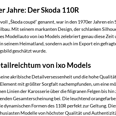
er Jahre: Der Skoda 110R
voll „Škoda coupè“ genannt, war in den 1970er Jahren ein 
bau. Mit seinem markanten Design, der schlanken Silhou
es Modellauto von ixo Models zelebriert genau diese Zeit
 in seinem Heimatland, sondern auch im Export ein gefragt
sbild geschätzt wurde.
tailreichtum von ixo Models
 seine akribische Detailversessenheit und die hohe Qualit
Element mit größter Sorgfalt nachempfunden, um eine mögl
en Linien der Karosserie über die filigranen Felgen bis hi
kenden Gesamterscheinung bei. Die leuchtend orangefarbe
ie dynamischen Formen des 110R perfekt zur Geltung. Dies
usiasten Modelle von höchster Qualität und Authentizität