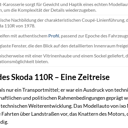
-Karosserie sorgt für Gewicht und Haptik eines echten Modellauto
n, um die Komplexität der Details wiederzugeben.
sche Nachbildung der charakteristischen Coupé-Linienführung, d
da 110R von 1978.
ifen mit authentischem
Profil
, passend zur Epoche des Fahrzeugs
glaste Fenster, die den Blick auf den detaillierten Innenraum freig
ischerweise mit einer Vitrinenhaube und einem Sockel geliefert, d
tionsmöglichkeit bieten.
des Skoda 110R – Eine Zeitreise
s nur ein Transportmittel; er war ein Ausdruck von technis
chaftlichen und politischen Rahmenbedingungen geprägt war
 technischen Weiterentwicklung. Das Modellauto von ixo Mo
e Fahrten über Landstraßen vor, das Knattern des Motors, 
dig.