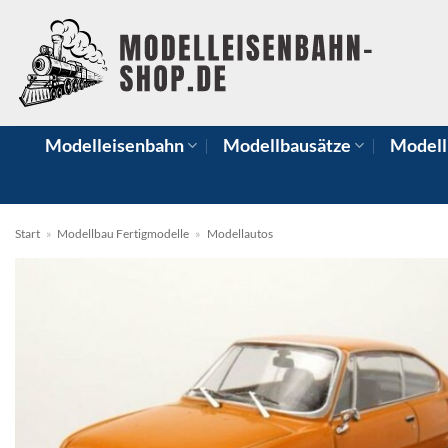
Zum
Inhalt
springen
Modelleisenbahn
Modellbausätze
Modell
Start
»
Modellbau Fertigmodelle
»
Modellautos