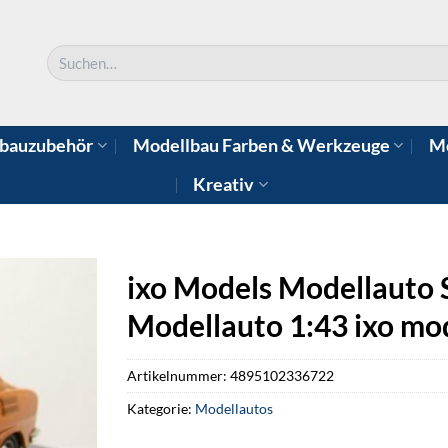
Suchen
nach:
bauzubehör
Modellbau Farben & Werkzeuge
Mo
Kreativ
ixo Models Modellauto
Modellauto 1:43 ixo mo
Artikelnummer:
4895102336722
Kategorie:
Modellautos