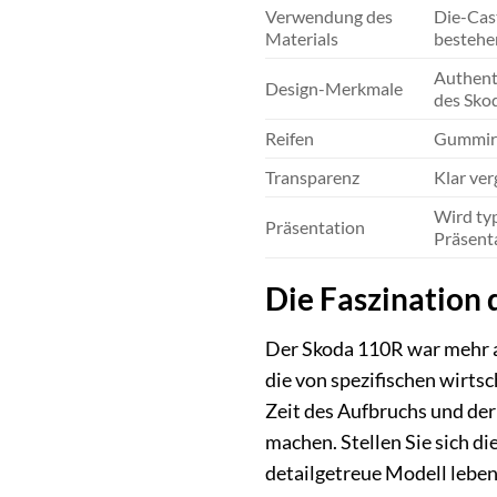
Verwendung des
Die-Cast
Materials
bestehe
Authenti
Design-Merkmale
des Sko
Reifen
Gummire
Transparenz
Klar ver
Wird typ
Präsentation
Präsenta
Die Faszination 
Der Skoda 110R war mehr al
die von spezifischen wirts
Zeit des Aufbruchs und der
machen. Stellen Sie sich di
detailgetreue Modell leben