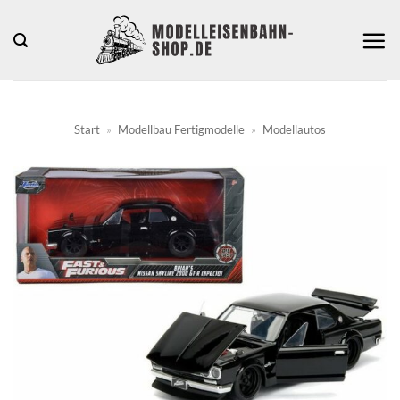
Zum
Inhalt
springen
Start
»
Modellbau Fertigmodelle
»
Modellautos