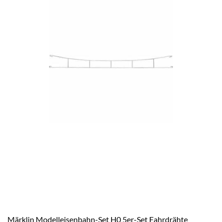
Märklin Modelleisenbahn-Set H0 5er-Set Fahrdrähte