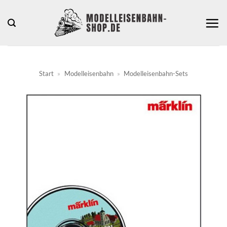
Zum
Inhalt
springen
Start
»
Modelleisenbahn
»
Modelleisenbahn-Sets