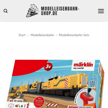
Zum
Inhalt
springen
Start
»
Modelleisenbahn
»
Modelleisenbahn-Sets