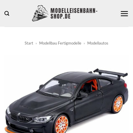
Zum
Inhalt
springen
Start
»
Modellbau Fertigmodelle
»
Modellautos