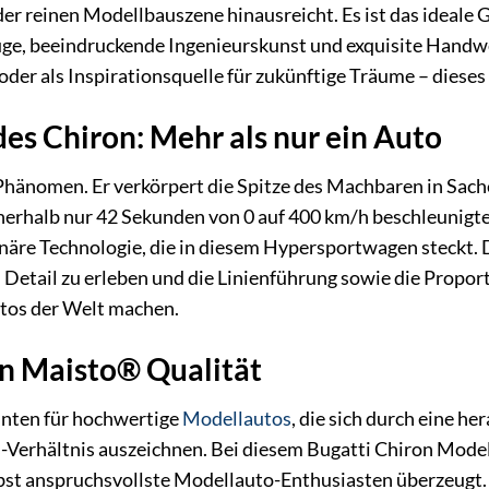
er reinen Modellbauszene hinausreicht. Es ist das ideale G
e, beeindruckende Ingenieurskunst und exquisite Handwer
oder als Inspirationsquelle für zukünftige Träume – dieses
des Chiron: Mehr als nur ein Auto
 Phänomen. Er verkörpert die Spitze des Machbaren in Sac
nnerhalb nur 42 Sekunden von 0 auf 400 km/h beschleunigte
onäre Technologie, die in diesem Hypersportwagen steckt.
m Detail zu erleben und die Linienführung sowie die Propo
tos der Welt machen.
n Maisto® Qualität
hnten für hochwertige
Modellautos
, die sich durch eine h
-Verhältnis auszeichnen. Bei diesem Bugatti Chiron Modell 
elbst anspruchsvollste Modellauto-Enthusiasten überzeugt. 