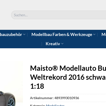
Suchen
nach:
bauzubehör
Modellbau Farben & Werkzeuge
Mo
Kreativ
Maisto® Modellauto Bu
Weltrekord 2016 schwa
1:18
Artikelnummer:
4893993010936
Kategorie:
Modellautos