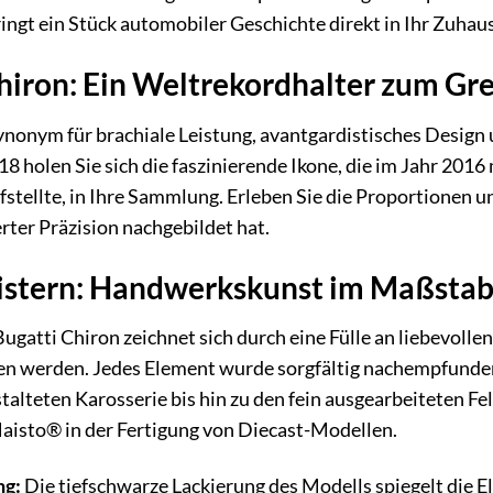
ingt ein Stück automobiler Geschichte direkt in Ihr Zuhau
hiron: Ein Weltrekordhalter zum Gre
ynonym für brachiale Leistung, avantgardistisches Design
 holen Sie sich die faszinierende Ikone, die im Jahr 20
stellte, in Ihre Sammlung. Erleben Sie die Proportionen 
er Präzision nachgebildet hat.
eistern: Handwerkskunst im Maßstab
atti Chiron zeichnet sich durch eine Fülle an liebevollen
n werden. Jedes Element wurde sorgfältig nachempfunden, 
lteten Karosserie bis hin zu den fein ausgearbeiteten Fel
isto® in der Fertigung von Diecast-Modellen.
ng:
Die tiefschwarze Lackierung des Modells spiegelt die E