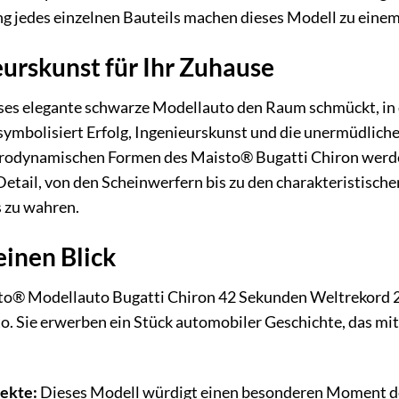
ng jedes einzelnen Bauteils machen dieses Modell zu eine
eurskunst für Ihr Zuhause
ieses elegante schwarze Modellauto den Raum schmückt, in de
symbolisiert Erfolg, Ingenieurskunst und die unermüdliche
erodynamischen Formen des Maisto® Bugatti Chiron werden
etail, von den Scheinwerfern bis zu den charakteristischen
s zu wahren.
einen Blick
sto® Modellauto Bugatti Chiron 42 Sekunden Weltrekord 20
o. Sie erwerben ein Stück automobiler Geschichte, das mit
ekte:
Dieses Modell würdigt einen besonderen Moment de