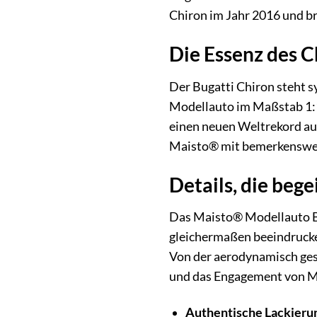
Chiron im Jahr 2016 und br
Die Essenz des C
Der Bugatti Chiron steht s
Modellauto im Maßstab 1:18
einen neuen Weltrekord auf
Maisto® mit bemerkenswert
Details, die beg
Das Maisto® Modellauto Bug
gleichermaßen beeindrucke
Von der aerodynamisch gesta
und das Engagement von Ma
Authentische Lackieru