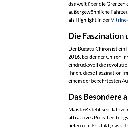
das weit über die Grenzen d
außergewöhnliche Fahrzeug
als Highlight in der
Vitrine
Die Faszination 
Der Bugatti Chiron ist ein
2016, bei der der Chiron i
eindrucksvoll die revoluti
Ihnen, diese Faszination i
einem der begehrtesten Au
Das Besondere a
Maisto® steht seit Jahrze
attraktives Preis-Leistungs
liefern ein Produkt, das s