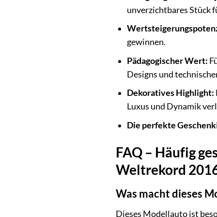
unverzichtbares Stück 
Wertsteigerungspotenz
gewinnen.
Pädagogischer Wert:
Fü
Designs und technische
Dekoratives Highlight:
Luxus und Dynamik verl
Die perfekte Geschenk
FAQ – Häufig ge
Weltrekord 2016
Was macht dieses Mo
Dieses Modellauto ist beso