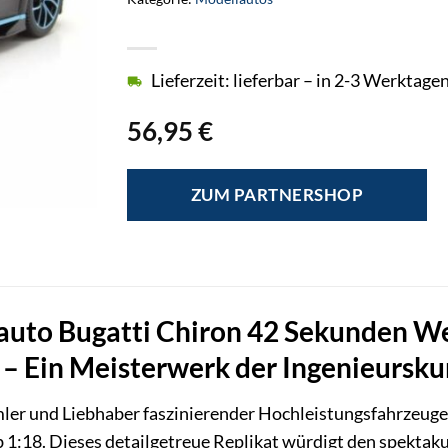
Lieferzeit: lieferbar – in 2-3 Werktagen
56,95
€
ZUM PARTNERSHOP
uto Bugatti Chiron 42 Sekunden We
– Ein Meisterwerk der Ingenieursku
mler und Liebhaber faszinierender Hochleistungsfahrzeuge
 1:18. Dieses detailgetreue Replikat würdigt den spektak