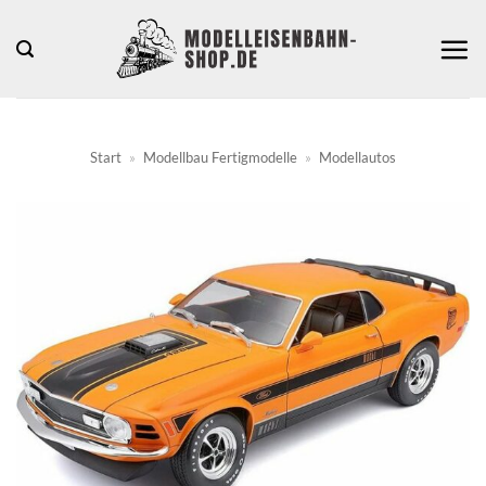
Zum
Inhalt
springen
Start
»
Modellbau Fertigmodelle
»
Modellautos