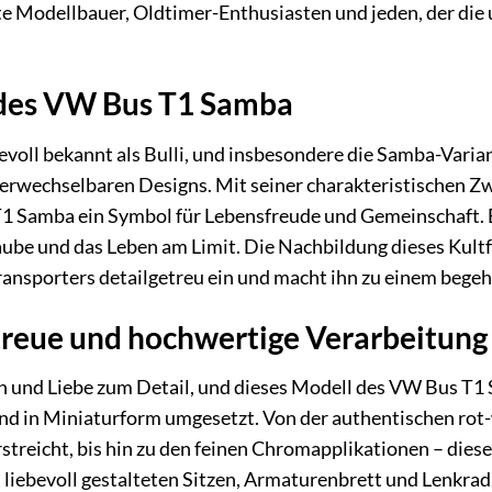
erte Modellbauer, Oldtimer-Enthusiasten und jeden, der d
 des VW Bus T1 Samba
evoll bekannt als Bulli, und insbesondere die Samba-Varian
rwechselbaren Designs. Mit seiner charakteristischen Zwe
 T1 Samba ein Symbol für Lebensfreude und Gemeinschaft. E
laube und das Leben am Limit. Die Nachbildung dieses Kul
ransporters detailgetreu ein und macht ihn zu einem begeh
treue und hochwertige Verarbeitung
n und Liebe zum Detail, und dieses Modell des VW Bus T1
 und in Miniaturform umgesetzt. Von der authentischen ro
treicht, bis hin zu den feinen Chromapplikationen – dieses
it liebevoll gestalteten Sitzen, Armaturenbrett und Lenkra