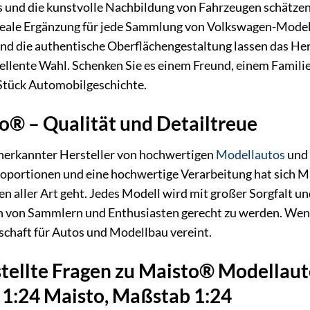
ls und die kunstvolle Nachbildung von Fahrzeugen schätz
e ideale Ergänzung für jede Sammlung von Volkswagen-Model
nd die authentische Oberflächengestaltung lassen das He
ellente Wahl. Schenken Sie es einem Freund, einem Familien
 Stück Automobilgeschichte.
o® – Qualität und Detailtreue
anerkannter Hersteller von hochwertigen
Modellautos
und 
 Proportionen und eine hochwertige Verarbeitung hat sich
 aller Art geht. Jedes Modell wird mit großer Sorgfalt un
von Sammlern und Enthusiasten gerecht zu werden. Wenn S
nschaft für Autos und Modellbau vereint.
stellte Fragen zu Maisto® Modellau
 1:24 Maisto, Maßstab 1:24