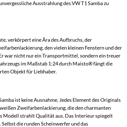
ie unvergessliche Ausstrahlung des VW T1 Samba zu
te, verkörpert eine Ära des Aufbruchs, der
ifarbenlackierung, den vielen kleinen Fenstern und der
r war nicht nur ein Transportmittel, sondern ein treuer
tfahrzeugs im Maßstab 1:24 durch Maisto® fängt die
rten Objekt für Liebhaber.
 Samba ist keine Ausnahme. Jedes Element des Originals
t-weißen Zweifarbenlackierung, die den charmanten
 Modell strahlt Qualität aus. Das Interieur spiegelt
d. Selbst die runden Scheinwerfer und das