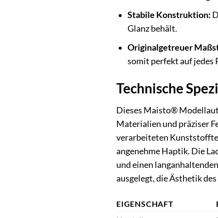
Stabile Konstruktion:
D
Glanz behält.
Originalgetreuer Maßs
somit perfekt auf jedes 
Technische Spezi
Dieses Maisto® Modellauto
Materialien und präziser F
verarbeiteten Kunststoffte
angenehme Haptik. Die Lack
und einen langanhaltenden 
ausgelegt, die Ästhetik des
EIGENSCHAFT