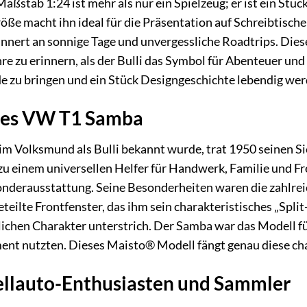
stab 1:24 ist mehr als nur ein Spielzeug; er ist ein Stüc
ße macht ihn ideal für die Präsentation auf Schreibtisch
innert an sonnige Tage und unvergessliche Roadtrips. Diese
re zu erinnern, als der Bulli das Symbol für Abenteuer und
de zu bringen und ein Stück Designgeschichte lebendig wer
des VW T1 Samba
im Volksmund als Bulli bekannt wurde, trat 1950 seinen Si
 zu einem universellen Helfer für Handwerk, Familie und Fre
nderausstattung. Seine Besonderheiten waren die zahlreiche
teilte Frontfenster, das ihm sein charakteristisches „Spli
hlichen Charakter unterstrich. Der Samba war das Modell fü
ment nutzten. Dieses Maisto® Modell fängt genau diese ch
ellauto-Enthusiasten und Sammler