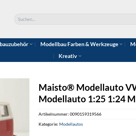
Suchen
nach:
bauzubehör
Modellbau Farben & Werkzeuge
Mo
Kreativ
Maisto® Modellauto VW
Modellauto 1:25 1:24 M
Artikelnummer:
0090159319566
Kategorie:
Modellautos