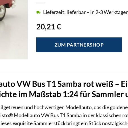
Lieferzeit: lieferbar – in 2-3 Werktagen
20,21
€
ZUM PARTNERSHOP
uto VW Bus T1 Samba rot weiß – Ein
chte im Maßstab 1:24 für Sammler 
ailgetreuen und hochwertigen Modellauto, das die goldene
Maisto® Modellauto VW Bus T1 Samba in der klassischen ro
 Dieses exquisite Sammlerstück bringt ein Stück nostalgisc