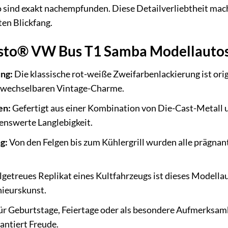
 sind exakt nachempfunden. Diese Detailverliebtheit mac
en Blickfang.
isto® VW Bus T1 Samba Modellauto
ng:
Die klassische rot-weiße Zweifarbenlackierung ist or
rwechselbaren Vintage-Charme.
en:
Gefertigt aus einer Kombination von Die-Cast-Metall u
enswerte Langlebigkeit.
g:
Von den Felgen bis zum Kühlergrill wurden alle prägn
lgetreues Replikat eines Kultfahrzeugs ist dieses Modell
nieurskunst.
ür Geburtstage, Feiertage oder als besondere Aufmerksamk
antiert Freude.