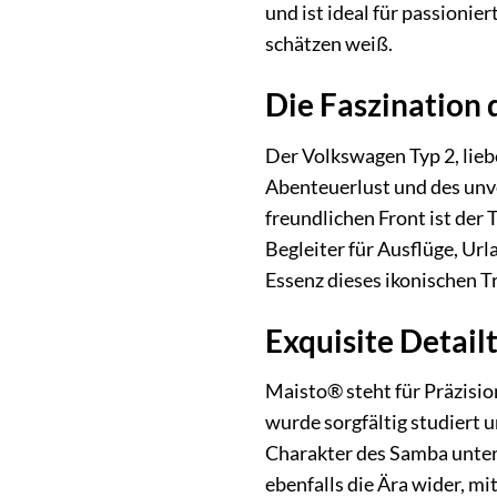
und ist ideal für passioni
schätzen weiß.
Die Faszination
Der Volkswagen Typ 2, lieb
Abenteuerlust und des unve
freundlichen Front ist der
Begleiter für Ausflüge, Ur
Essenz dieses ikonischen T
Exquisite Detail
Maisto® steht für Präzisio
wurde sorgfältig studiert
Charakter des Samba unters
ebenfalls die Ära wider, m