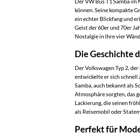
Der VW Bus T1 Samba im Maß
können. Seine kompakte Grö
ein echter Blickfang und er
Geist der 60er und 70er Jah
Nostalgie in Ihre vier Wän
Die Geschichte 
Der Volkswagen Typ 2, der 
entwickelte er sich schnell
Samba, auch bekannt als So
Atmosphäre sorgten, das ge
Lackierung, die seinen frö
als Reisemobil oder State
Perfekt für Mod