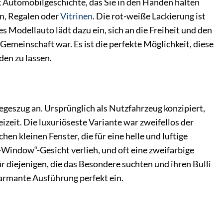
k Automobilgeschichte, das Sie in den Händen halten
en, Regalen oder
Vitrinen
. Die rot-weiße Lackierung ist
s Modellauto lädt dazu ein, sich an die Freiheit und den
 Gemeinschaft war. Es ist die perfekte Möglichkeit, diese
den zu lassen.
egeszug an. Ursprünglich als Nutzfahrzeug konzipiert,
izeit. Die luxuriöseste Variante war zweifellos der
n kleinen Fenster, die für eine helle und luftige
t-Window“-Gesicht verlieh, und oft eine zweifarbige
r diejenigen, die das Besondere suchten und ihren Bulli
armante Ausführung perfekt ein.