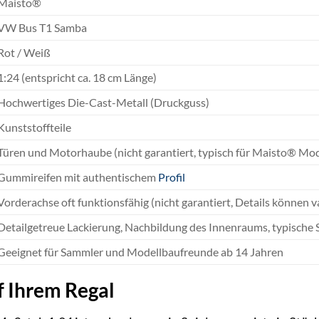
Maisto®
VW Bus T1 Samba
Rot / Weiß
1:24 (entspricht ca. 18 cm Länge)
Hochwertiges Die-Cast-Metall (Druckguss)
Kunststoffteile
Türen und Motorhaube (nicht garantiert, typisch für Maisto® Model
Gummireifen mit authentischem
Profil
Vorderachse oft funktionsfähig (nicht garantiert, Details können v
Detailgetreue Lackierung, Nachbildung des Innenraums, typisch
Geeignet für Sammler und Modellbaufreunde ab 14 Jahren
f Ihrem Regal