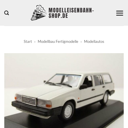
Zum
Inhalt
springen
Start
»
Modellbau Fertigmodelle
»
Modellautos