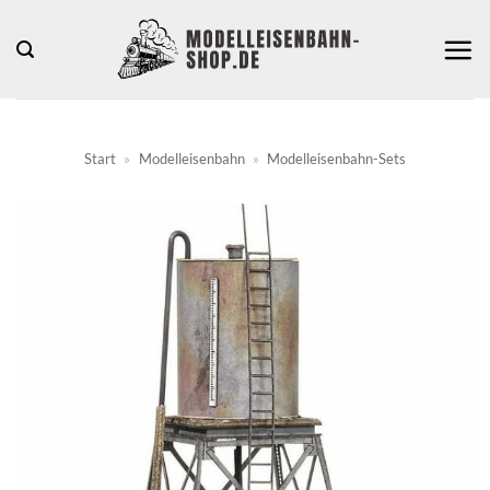
Zum
Inhalt
springen
Start
»
Modelleisenbahn
»
Modelleisenbahn-Sets