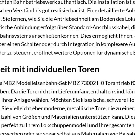
chten Bahnbetriebswerk authentisch. Die Installation ist s
hen Verständnis gut realisierbar ist. Eine detaillierte Anle
Sie lernen, wie Sie die Antriebseinheit am Boden des Lo
rische Anbindung erfolgt über Standard-Anschlusskabel, die
bahnsystems anschließen können. Dies ermöglicht Ihnen, 
er einen Schalter oder durch Integration in komplexere Au
er zu steuern, eröffnet weitere Optionen für dynamische 
eit mit individuellen Toren
es MBZ Modelleisenbahn-Set MBZ 73002 H0 Torantrieb für L
ben. Da die Tore nicht im Lieferumfang enthalten sind, kön
 Ihrer Anlage wählen. Möchten Sie klassische, schwere Ho
Sie vielleicht eher moderne, metallische Tore, die zu eine
ielzahl von Größen und Materialien unterstützen kann. Dies 
 perfekt zu Ihrem Lokschuppenmodell und Ihrer gesamten A
n erwerben oder sie sogar selbst aus Materialien wie Bals