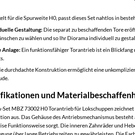
lt für die Spurweite H0, passt dieses Set nahtlos in best
duelle Gestaltung:
Die separat zu beschaffenden Tore eröff
nschen zu wählen und so Ihr Diorama individuell zu gestal
e Anlage:
Ein funktionsfähiger Torantrieb ist ein Blickfang
s.
e durchdachte Konstruktion ermöglicht eine unkomplizie
ude.
ifikationen und Materialbeschaffenh
et MBZ 73002 H0 Torantrieb für Lokschuppen zeichnet si
tion aus. Das Gehäuse des Antriebsmechanismus besteht a
zise Funktionsweise sorgt. Die inneren Zahnräder und Heb
gung über lange Betriebszeiten zu gewährleisten. Die Far