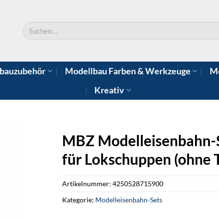
Suchen
nach:
bauzubehör
Modellbau Farben & Werkzeuge
Mo
Kreativ
MBZ Modelleisenbahn-S
für Lokschuppen (ohne 
Artikelnummer:
4250528715900
Kategorie:
Modelleisenbahn-Sets