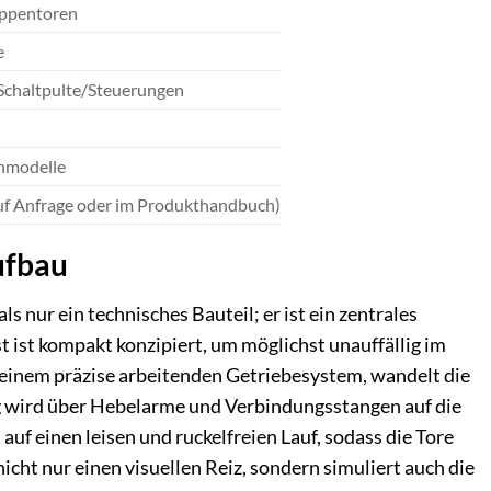
uppentoren
e
Schaltpulte/Steuerungen
enmodelle
uf Anfrage oder im Produkthandbuch)
ufbau
ur ein technisches Bauteil; er ist ein zentrales
t ist kompakt konzipiert, um möglichst unauffällig im
 einem präzise arbeitenden Getriebesystem, wandelt die
g wird über Hebelarme und Verbindungsstangen auf die
uf einen leisen und ruckelfreien Lauf, sodass die Tore
cht nur einen visuellen Reiz, sondern simuliert auch die