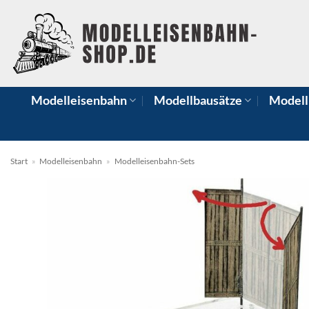
Zum
Inhalt
springen
Modelleisenbahn
Modellbausätze
Modell
Start
»
Modelleisenbahn
»
Modelleisenbahn-Sets