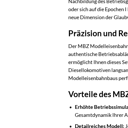
Nachbildung des Betriebsge
oder sich auf die Epochen 
neue Dimension der Glaub
Präzision und R
Der MBZ Modelleisenbahn-S
authentische Betriebsabläu
ermöglicht Ihnen dieses Set
Diesellokomotiven langsam 
Modelleisenbahnbaus perfe
Vorteile des MB
Erhöhte Betriebssimula
Gesamtdynamik Ihrer An
Detailreiches Modell:
J