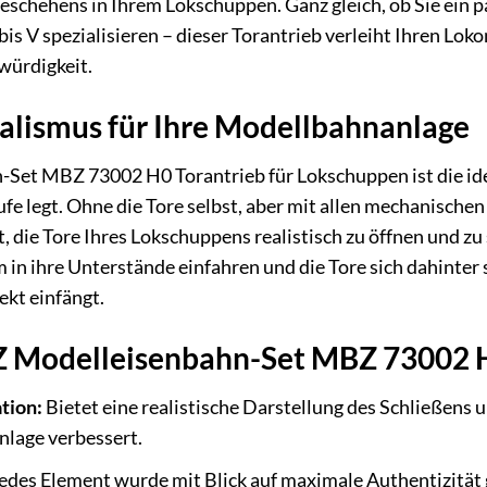
schehens in Ihrem Lokschuppen. Ganz gleich, ob Sie ein 
I bis V spezialisieren – dieser Torantrieb verleiht Ihren
würdigkeit.
ealismus für Ihre Modellbahnanlage
et MBZ 73002 H0 Torantrieb für Lokschuppen ist die ide
fe legt. Ohne die Tore selbst, aber mit allen mechanische
, die Tore Ihres Lokschuppens realistisch zu öffnen und zu 
in ihre Unterstände einfahren und die Tore sich dahinter s
kt einfängt.
Z Modelleisenbahn-Set MBZ 73002 H
tion:
Bietet eine realistische Darstellung des Schließens
lage verbessert.
edes Element wurde mit Blick auf maximale Authentizität 