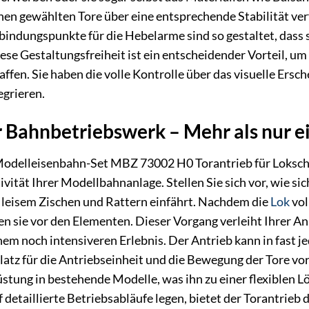
Ihnen gewählten Tore über eine entsprechende Stabilität 
indungspunkte für die Hebelarme sind so gestaltet, dass s
se Gestaltungsfreiheit ist ein entscheidender Vorteil, um 
fen. Sie haben die volle Kontrolle über das visuelle Ersch
egrieren.
hr Bahnbetriebswerk – Mehr als nur e
Modelleisenbahn-Set MBZ 73002 H0 Torantrieb für Lokschup
ivität Ihrer Modellbahnanlage. Stellen Sie sich vor, wie s
leisem Zischen und Rattern einfährt. Nachdem die
Lok
vol
en sie vor den Elementen. Dieser Vorgang verleiht Ihrer A
nem noch intensiveren Erlebnis. Der Antrieb kann in fast 
atz für die Antriebseinheit und die Bewegung der Tore vo
stung in bestehende Modelle, was ihn zu einer flexiblen Lö
detaillierte Betriebsabläufe legen, bietet der Torantrieb 