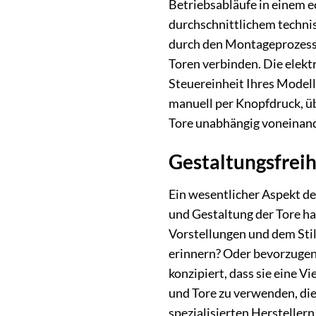
Betriebsabläufe in einem e
durchschnittlichem technisc
durch den Montageprozess. 
Toren verbinden. Die elekt
Steuereinheit Ihres Modell
manuell per Knopfdruck, üb
Tore unabhängig voneinand
Gestaltungsfreih
Ein wesentlicher Aspekt d
und Gestaltung der Tore ha
Vorstellungen und dem Stil
erinnern? Oder bevorzugen 
konzipiert, dass sie eine V
und Tore zu verwenden, die
spezialisierten Hersteller