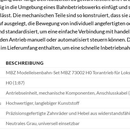
llig in die Umgebung eines Bahnbetriebswerks einfügt und
sst. Die mechanischen Teile sind so konstruiert, dass sie 
uf ausgelegt, die Bewegung von individuell angefertigten od
nd standardisiert, um eine einfache Verbindung mit hand
 den Antrieb manuell oder automatisiert steuern können. 
im Lieferumfang enthalten, um eine schnelle Inbetriebna
BESCHREIBUNG
MBZ Modelleisenbahn-Set MBZ 73002 H0 Torantrieb für Loks
H0 (1:87)
Antriebseinheit, mechanische Komponenten, Anschlusskabel (
s
Hochwertiger, langlebiger Kunststoff
Präzisionsgefertigte Zahnräder und Hebel aus widerstandsfäh
Neutrales Grau, universell einsetzbar