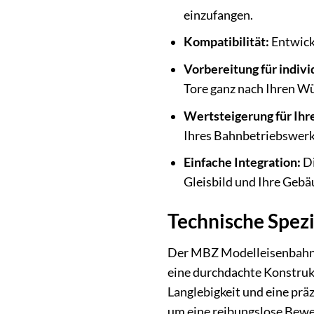
einzufangen.
Kompatibilität:
Entwicke
Vorbereitung für indivi
Tore ganz nach Ihren Wü
Wertsteigerung für Ihr
Ihres Bahnbetriebswerk
Einfache Integration:
Di
Gleisbild und Ihre Gebä
Technische Spez
Der MBZ Modelleisenbahn-S
eine durchdachte Konstruk
Langlebigkeit und eine prä
um eine reibungslose Bewe