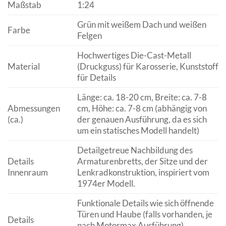
Maßstab
1:24
Grün mit weißem Dach und weißen
Farbe
Felgen
Hochwertiges Die-Cast-Metall
Material
(Druckguss) für Karosserie, Kunststoff
für Details
Länge: ca. 18-20 cm, Breite: ca. 7-8
Abmessungen
cm, Höhe: ca. 7-8 cm (abhängig von
(ca.)
der genauen Ausführung, da es sich
um ein statisches Modell handelt)
Detailgetreue Nachbildung des
Details
Armaturenbretts, der Sitze und der
Innenraum
Lenkradkonstruktion, inspiriert vom
1974er Modell.
Funktionale Details wie sich öffnende
Türen und Haube (falls vorhanden, je
Details
nach Motormax Ausführung),