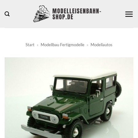
Zum
Inhalt
springen
Start
»
Modellbau Fertigmodelle
»
Modellautos