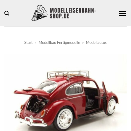
Zum
Inhalt
springen
Start
»
Modellbau Fertigmodelle
»
Modellautos