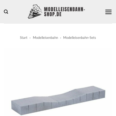
Zum
Inhalt
springen
Start
»
Modelleisenbahn
»
Modelleisenbahn-Sets