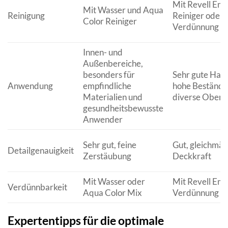
Mit Revell Ema
Mit Wasser und Aqua
Reinigung
Reiniger oder
Color Reiniger
Verdünnung
Innen- und
Außenbereiche,
besonders für
Sehr gute Haft
Anwendung
empfindliche
hohe Beständig
Materialien und
diverse Oberf
gesundheitsbewusste
Anwender
Sehr gut, feine
Gut, gleichmäß
Detailgenauigkeit
Zerstäubung
Deckkraft
Mit Wasser oder
Mit Revell Ema
Verdünnbarkeit
Aqua Color Mix
Verdünnung
Expertentipps für die optimale