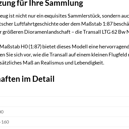
nzung für Ihre Sammlung
ug ist nicht nur ein exquisites Sammlerstück, sondern auc
tscher Luftfahrtgeschichte oder dem Maßstab 1:87 beschäft
iner größeren Dioramenlandschaft – die Transall LTG 62 Bw 
aßstab H0 (1:87) bietet dieses Modell eine hervorragende 
len Sie sich vor, wie die Transall auf einem kleinen Flugfe
zusätzliches Maß an Realismus und Lebendigkeit.
aften im Detail
00
C-160