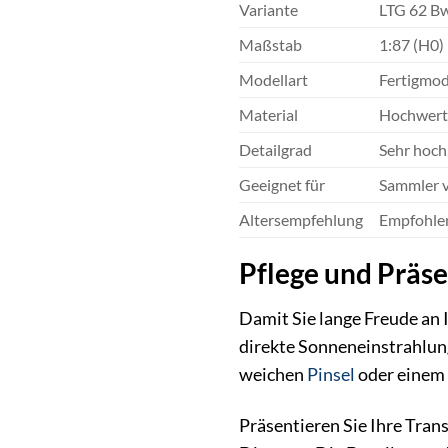
Variante
LTG 62 B
Maßstab
1:87 (H0)
Modellart
Fertigmod
Material
Hochwerti
Detailgrad
Sehr hoch
Geeignet für
Sammler v
Altersempfehlung
Empfohlen
Pflege und Präs
Damit Sie lange Freude an 
direkte Sonneneinstrahlung
weichen
Pinsel
oder einem a
Präsentieren Sie Ihre Trans