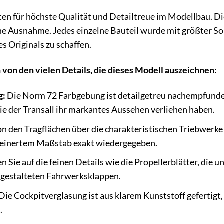
ten für höchste Qualität und Detailtreue im Modellbau. D
ne Ausnahme. Jedes einzelne Bauteil wurde mit größter Sor
s Originals zu schaffen.
 von den vielen Details, die dieses Modell auszeichnen:
g:
Die Norm 72 Farbgebung ist detailgetreu nachempfunden
ie der Transall ihr markantes Aussehen verliehen haben.
n den Tragflächen über die charakteristischen Triebwerke 
kleinertem Maßstab exakt wiedergegeben.
n Sie auf die feinen Details wie die Propellerblätter, di
rt gestalteten Fahrwerksklappen.
Die Cockpitverglasung ist aus klarem Kunststoff gefertigt
.