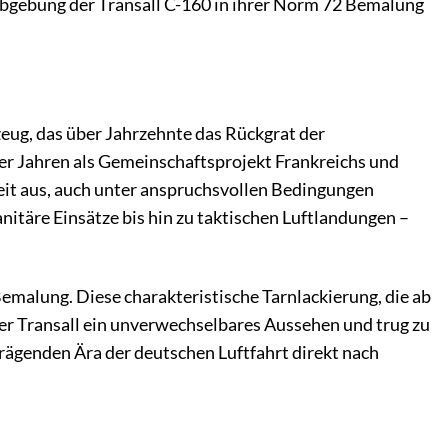
arbgebung der Transall C-160 in ihrer Norm 72 Bemalung
gzeug, das über Jahrzehnte das Rückgrat der
er Jahren als Gemeinschaftsprojekt Frankreichs und
gkeit aus, auch unter anspruchsvollen Bedingungen
itäre Einsätze bis hin zu taktischen Luftlandungen –
Bemalung. Diese charakteristische Tarnlackierung, die ab
der Transall ein unverwechselbares Aussehen und trug zu
 prägenden Ära der deutschen Luftfahrt direkt nach