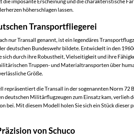
gt die imposante Erscheinung und die charakteristische F
lerherzen höherschlagen lassen.
utschen Transportfliegerei
fach nur Transall genannt, ist ein legendäres Transportflu
der deutschen Bundeswehr bildete. Entwickelt in den 1960
e sich durch ihre Robustheit, Vielseitigkeit und ihre Fähi
ilitärischen Truppen- und Materialtransporten über human
 verlässliche Größe.
ll repräsentiert die Transall in der sogenannten Norm 72 
en deutschen Militärflugzeugen zum Einsatz kam, verlieh 
ion bei. Mit diesem Modell holen Sie sich ein Stück dieser
Präzision von Schuco