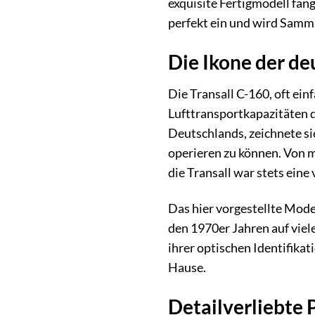
exquisite Fertigmodell fän
perfekt ein und wird Samm
Die Ikone der de
Die Transall C-160, oft ein
Lufttransportkapazitäten 
Deutschlands, zeichnete si
operieren zu können. Von m
die Transall war stets eine
Das hier vorgestellte Mode
den 1970er Jahren auf viel
ihrer optischen Identifikat
Hause.
Detailverliebte 