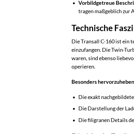
Vorbildgetreue Beschri
tragen maßgeblich zur A
Technische Fasz
Die Transall C-160 ist ein
einzufangen. Die Twin-Turb
waren, sind ebenso liebevol
operieren.
Besonders hervorzuheben 
Die exakt nachgebildete
Die Darstellung der Lad
Die filigranen Details 