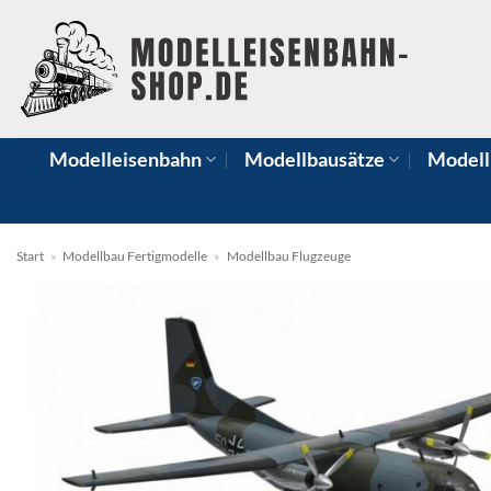
Zum
Inhalt
springen
Modelleisenbahn
Modellbausätze
Modell
Start
»
Modellbau Fertigmodelle
»
Modellbau Flugzeuge