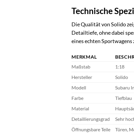
Technische Spez
Die Qualität von Solido ze
Detailtiefe, ohne dabei sp
eines echten Sportwagens z
MERKMAL
BESCH
Maßstab
1:18
Hersteller
Solido
Modell
Subaru I
Farbe
Tiefblau
Material
Hauptsäch
Detaillierungsgrad
Sehr hoc
Öffnungsbare Teile
Türen, Mo