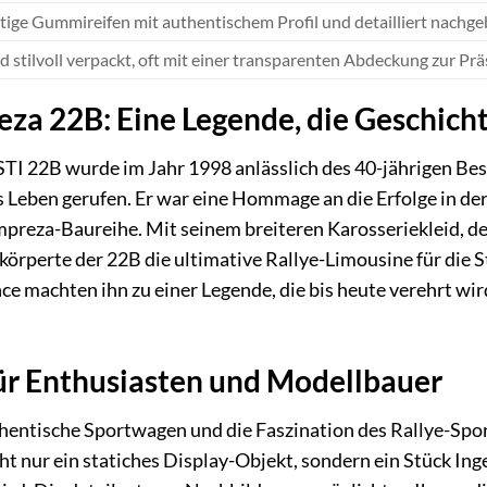
ige Gummireifen mit authentischem Profil und detailliert nachgeb
d stilvoll verpackt, oft mit einer transparenten Abdeckung zur Pr
za 22B: Eine Legende, die Geschicht
I 22B wurde im Jahr 1998 anlässlich des 40-jährigen Bes
s Leben gerufen. Er war eine Hommage an die Erfolge in de
mpreza-Baureihe. Mit seinem breiteren Karosseriekleid, 
körperte der 22B die ultimative Rallye-Limousine für die S
 machten ihn zu einer Legende, die bis heute verehrt wir
ür Enthusiasten und Modellbauer
thentische Sportwagen und die Faszination des Rallye-Spo
nicht nur ein statiches Display-Objekt, sondern ein Stück 