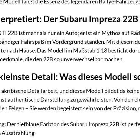
e Modell fängt die Essenz des legendären Rallye-Fahrzeug
terpretiert: Der Subaru Impreza 22B
 22B ist mehr als nur ein Auto; er ist ein Mythos auf Räde
bändiger Fahrspaß im Vordergrund standen. Mit diesem det
te nach Hause. Das Modell im Maßstab 1:18 besticht dur
merkmale, die den 22B so unverwechselbar machen.
s kleinste Detail: Was dieses Modell
ne akribische Detailarbeit, und dieses Modell bildet da ke
st authentische Darstellung zu gewährleisten. Von den el
den Felgen – Sie werden begeistert sein von der Präzision,
ng:
Der tiefblaue Farbton des Subaru Impreza 22B ist per
e Ausstrahlung.