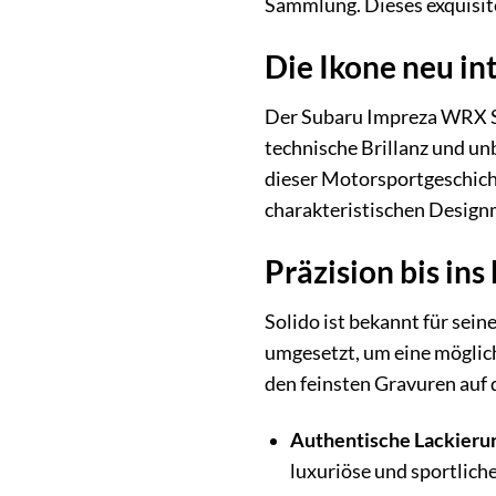
Sammlung. Dieses exquisit
Die Ikone neu in
Der Subaru Impreza WRX STI
technische Brillanz und un
dieser Motorsportgeschich
charakteristischen Design
Präzision bis in
Solido ist bekannt für sei
umgesetzt, um eine möglich
den feinsten Gravuren auf 
Authentische Lackieru
luxuriöse und sportlich