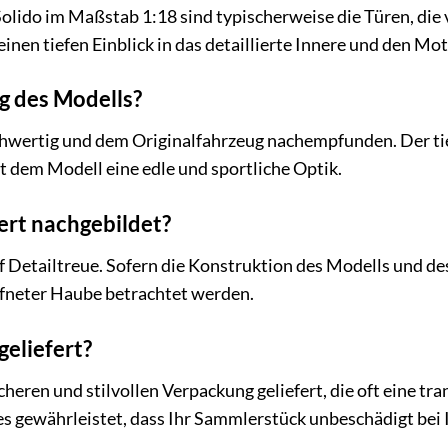
 Solido im Maßstab 1:18 sind typischerweise die Türen, d
einen tiefen Einblick in das detaillierte Innere und den M
ng des Modells?
ochwertig und dem Originalfahrzeug nachempfunden. Der ti
 dem Modell eine edle und sportliche Optik.
iert nachgebildet?
 Detailtreue. Sofern die Konstruktion des Modells und des 
ffneter Haube betrachtet werden.
geliefert?
icheren und stilvollen Verpackung geliefert, die oft eine 
es gewährleistet, dass Ihr Sammlerstück unbeschädigt be