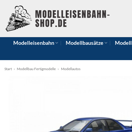
Zum
Inhalt
springen
Modelleisenbahn
Modellbausätze
Modell
Start
»
Modellbau Fertigmodelle
»
Modellautos