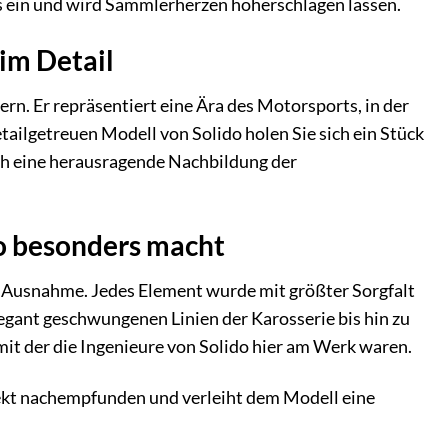
s ein und wird Sammlerherzen höherschlagen lassen.
 im Detail
rn. Er repräsentiert eine Ära des Motorsports, in der
ailgetreuen Modell von Solido holen Sie sich ein Stück
ch eine herausragende Nachbildung der
 so besonders macht
ine Ausnahme. Jedes Element wurde mit größter Sorgfalt
egant geschwungenen Linien der Karosserie bis hin zu
 mit der die Ingenieure von Solido hier am Werk waren.
fekt nachempfunden und verleiht dem Modell eine