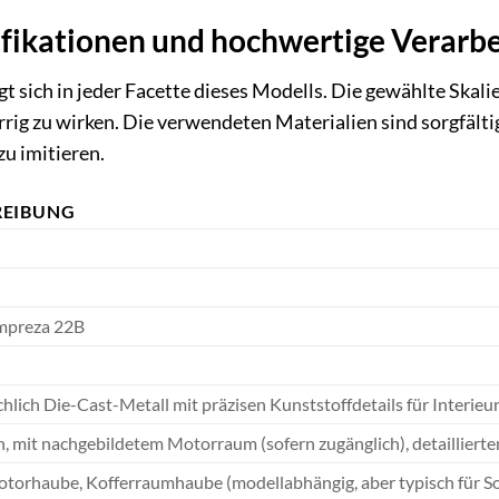
ifikationen und hochwertige Verarb
igt sich in jeder Facette dieses Modells. Die gewählte Ska
errig zu wirken. Die verwendeten Materialien sind sorgfält
u imitieren.
REIBUNG
mpreza 22B
lich Die-Cast-Metall mit präzisen Kunststoffdetails für Interieu
h, mit nachgebildetem Motorraum (sofern zugänglich), detailliert
torhaube, Kofferraumhaube (modellabhängig, aber typisch für Soli