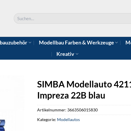
Suchen
nach:
bauzubehör
Modellbau Farben & Werkzeuge
Mo
Kreativ
SIMBA Modellauto 4211
Impreza 22B blau
Artikelnummer:
3663506015830
Kategorie:
Modellautos