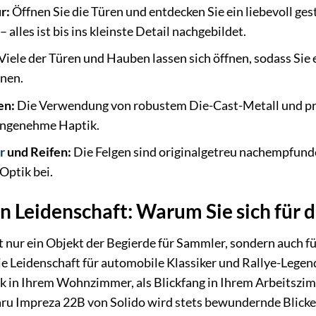
r:
Öffnen Sie die Türen und entdecken Sie ein liebevoll ges
alles ist bis ins kleinste Detail nachgebildet.
Viele der Türen und Hauben lassen sich öffnen, sodass Sie e
nen.
en:
Die Verwendung von robustem Die-Cast-Metall und präz
 angenehme Haptik.
r
und Reifen:
Die Felgen sind originalgetreu nachempfunde
 Optik bei.
 in Leidenschaft: Warum Sie sich für 
 nur ein Objekt der Begierde für Sammler, sondern auch für 
die Leidenschaft für automobile Klassiker und Rallye-Legen
k in Ihrem Wohnzimmer, als Blickfang in Ihrem Arbeitszi
ru Impreza 22B von Solido wird stets bewundernde Blicke 