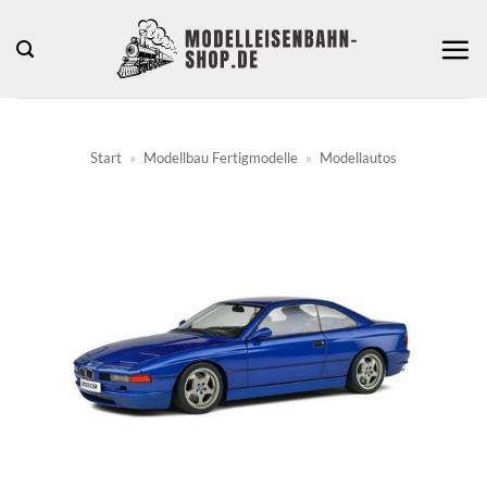
Zum
Inhalt
springen
Start
»
Modellbau Fertigmodelle
»
Modellautos