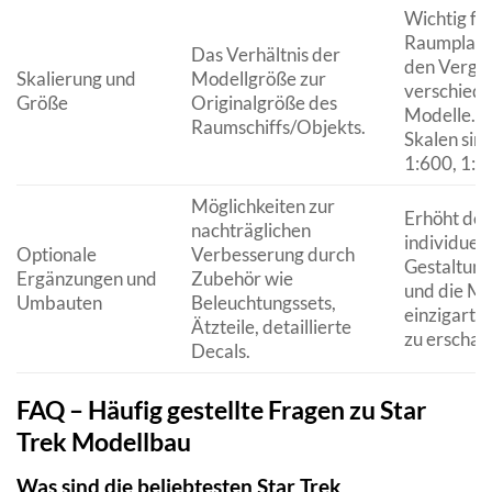
Wichtig für
Raumplanu
Das Verhältnis der
den Vergle
Skalierung und
Modellgröße zur
verschied
Größe
Originalgröße des
Modelle. 
Raumschiffs/Objekts.
Skalen sin
1:600, 1:3
Möglichkeiten zur
Erhöht de
nachträglichen
individuell
Optionale
Verbesserung durch
Gestaltung
Ergänzungen und
Zubehör wie
und die Mö
Umbauten
Beleuchtungssets,
einzigarti
Ätzteile, detaillierte
zu erschaf
Decals.
FAQ – Häufig gestellte Fragen zu Star
Trek Modellbau
Was sind die beliebtesten Star Trek