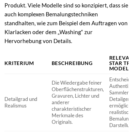
Produkt. Viele Modelle sind so konzipiert, dass sie
auch komplexen Bemalungstechniken
standhalten, wie zum Beispiel dem Auftragen von
Klarlacken oder dem „Washing“ zur
Hervorhebung von Details.
RELEVAN
KRITERIUM
BESCHREIBUNG
STAR TR
MODELL
Entscheide
Die Wiedergabe feiner
Authentizi
Oberflächenstrukturen,
Sammlerwe
Gravuren, Lichter und
Detailgrad und
Detailgena
anderer
Realismus
ermöglicht
charakteristischer
realistisch
Merkmale des
Bemalung 
Originals.
Darstellun