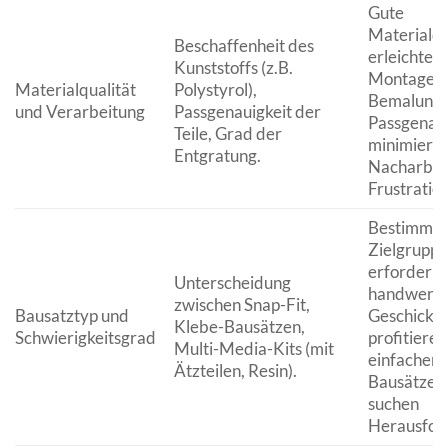
Gute
Materialqu
Beschaffenheit des
erleichtert
Kunststoffs (z.B.
Montage u
Materialqualität
Polystyrol),
Bemalung.
und Verarbeitung
Passgenauigkeit der
Passgenaui
Teile, Grad der
minimiert
Entgratung.
Nacharbei
Frustration
Bestimmt 
Zielgruppe
erforderli
Unterscheidung
handwerkl
zwischen Snap-Fit,
Bausatztyp und
Geschick. 
Klebe-Bausätzen,
Schwierigkeitsgrad
profitieren
Multi-Media-Kits (mit
einfachere
Ätzteilen, Resin).
Bausätzen,
suchen
Herausfor