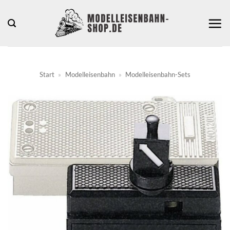
Zum
Inhalt
springen
Start
»
Modelleisenbahn
»
Modelleisenbahn-Sets